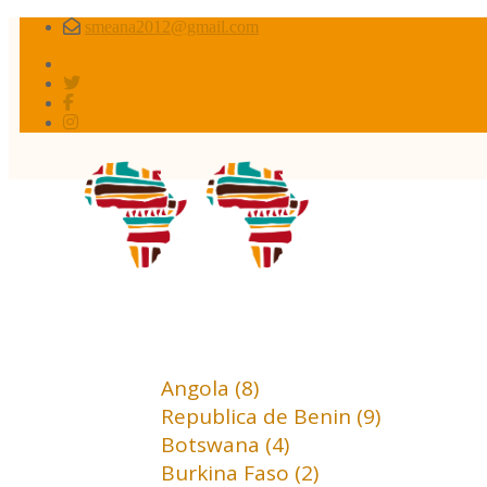
smeana2012@gmail.com
Africa conflictos 
Africa (18)
Angola (8)
Republica de Benin (9)
Botswana (4)
Burkina Faso (2)