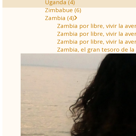
Uganda (4)
Zimbabue (6)
Zambia (4)
Zambia por libre, vivir la a
Zambia por libre, vivir la 
Zambia por libre, vivir la a
Zambia, el gran tesoro de la 