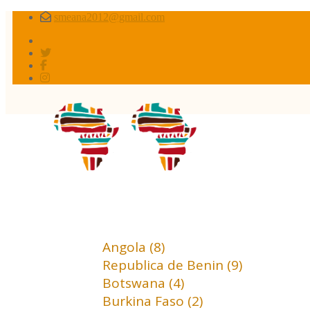
smeana2012@gmail.com
Africa conflictos 
Africa (18)
Angola (8)
Republica de Benin (9)
Botswana (4)
Burkina Faso (2)