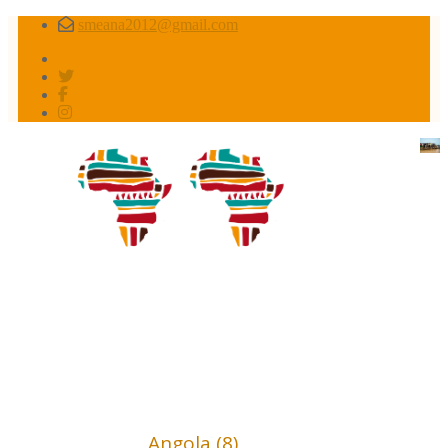
smeana2012@gmail.com
Africa conflictos olvidados
Africa (18)
Angola (8)