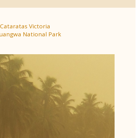
Cataratas Victoria
 Luangwa National Park