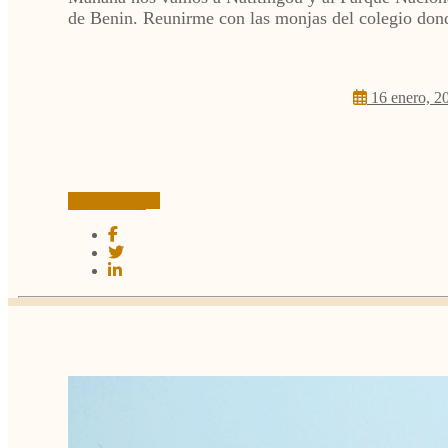
de Benin. Reunirme con las monjas del colegio donde
16 enero, 2
Leer más