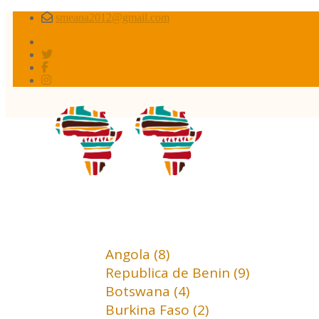
smeana2012@gmail.com
Africa conflictos 
Africa (18)
Angola (8)
Republica de Benin (9)
Botswana (4)
Burkina Faso (2)