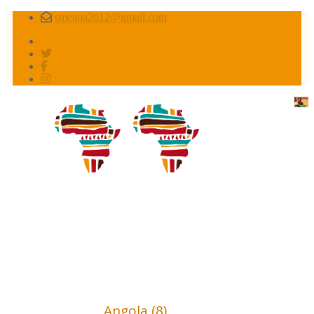
smeana2012@gmail.com
Africa conflictos olvidados
Africa (18)
Angola (8)