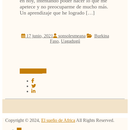
en hoy, intentando poder hacer lo que me
apetece y no preocuparme de mucho más.
Un aprendizaje que he logrado […]
17 junio, 2021
sonsolesmeana
Burkina
Faso
,
Uagadugú
Leer más
Copyright ©
2024
,
El sueño de Africa
All Rights Reserved.