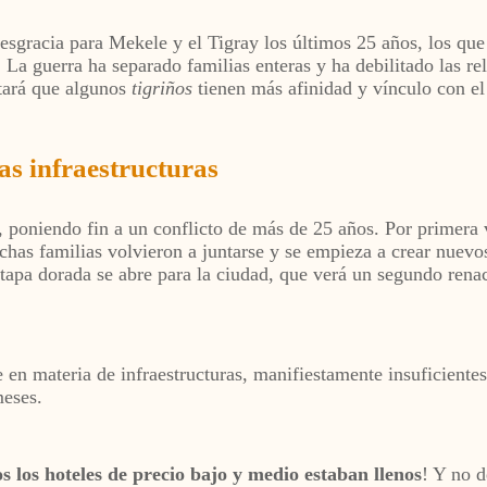
desgracia para Mekele y el Tigray los últimos 25 años, los que
 La guerra ha separado familias enteras y ha debilitado las rel
ntará que algunos
tigriños
tienen más afinidad y vínculo con el
as infraestructuras
, poniendo fin a un conflicto de más de 25 años. Por primera v
uchas familias volvieron a juntarse y se empieza a crear nuev
etapa dorada se abre para la ciudad, que verá un segundo ren
te en materia de infraestructuras, manifiestamente insuficient
meses.
s los hoteles de precio bajo y medio estaban llenos
! Y no d