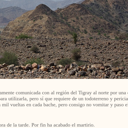
amente comunicada con al región del Tigray al norte por una ca
ara utilizarla, pero sí que requiere de un todoterreno y perici
il vueltas en cada bache, pero consigo no vomitar y paso e
ra de la tarde. Por fin ha acabado el martirio.