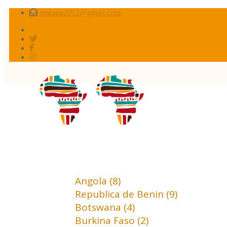
smeana2012@gmail.com
Africa conflictos 
Africa (18)
Angola (8)
Republica de Benin (9)
Botswana (4)
Burkina Faso (2)