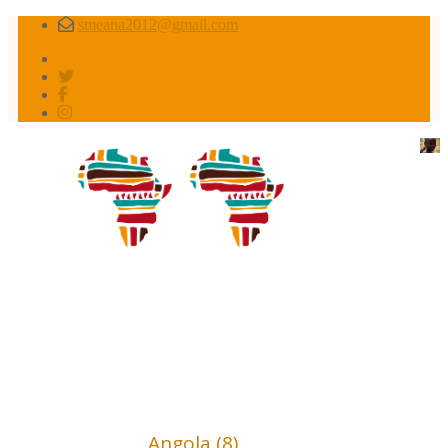
smeana2012@gmail.com
Africa conflictos olvidados
Africa (18)
Angola (8)