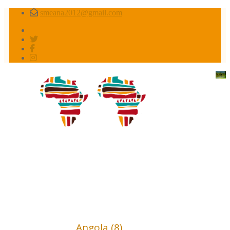
smeana2012@gmail.com
Africa conflictos olvidados
Africa (18)
Angola (8)