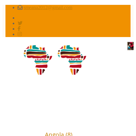
smeana2012@gmail.com
Africa conflictos olvidados
Africa (18)
Angola (8)