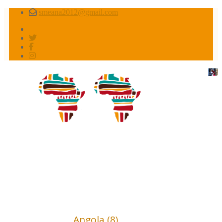
smeana2012@gmail.com
Africa conflictos olvidados
Africa (18)
Angola (8)