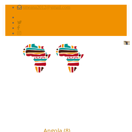
smeana2012@gmail.com
Africa conflictos olvidados
Africa (18)
Angola (8)