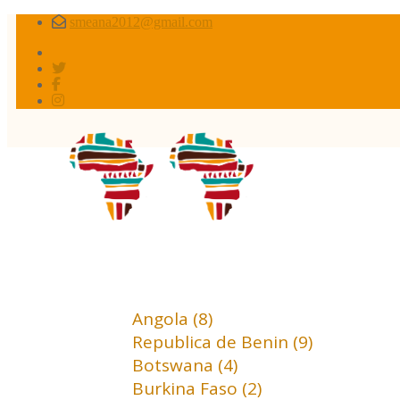
smeana2012@gmail.com
Africa conflictos 
Africa (18)
Angola (8)
Republica de Benin (9)
Botswana (4)
Burkina Faso (2)